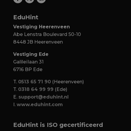
EduHint
Vestiging Heerenveen
Abe Lenstra Boulevard 50-10
8448 JB Heerenveen
Vestiging Ede
Galileïlaan 31
6716 BP Ede
T.
0513 65 71 90
(Heerenveen)
T.
0318 64 99 99
(Ede)
E.
support@eduhint.nl
I.
www.eduhint.com
EduHint is ISO gecertificeerd