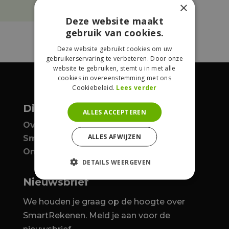
×
Deze website maakt
gebruik van cookies.
Deze website gebruikt cookies om uw
gebruikerservaring te verbeteren. Door onze
website te gebruiken, stemt u in met alle
cookies in overeenstemming met ons
Cookiebeleid.
Lees verder
Dit is SmartRekenen
ALLES ACCEPTEREN
Over SmartRekenen
ALLES AFWIJZEN
SmartRekenen & ProLearn
Ontdek
DETAILS WEERGEVEN
Nieuwsbrief
We houden je graag op de hoogte over
SmartRekenen. Meld je aan voor de