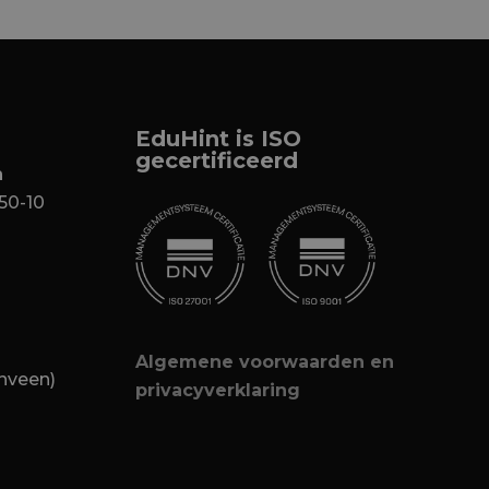
EduHint is ISO
gecertificeerd
n
50-10
Algemene voorwaarden en
nveen)
privacyverklaring