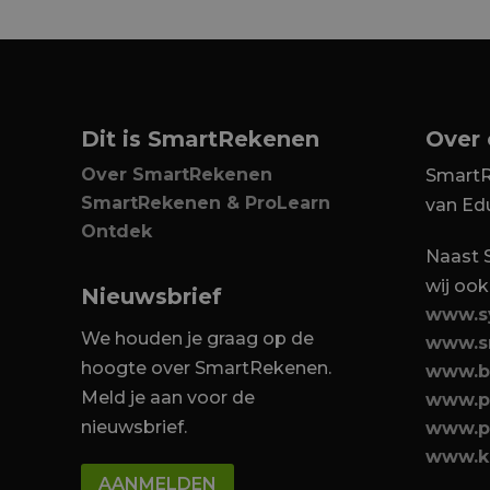
Dit is SmartRekenen
Over
Over SmartRekenen
SmartR
SmartRekenen & ProLearn
van Ed
Ontdek
Naast
wij ook
Nieuwsbrief
www.s
We houden je graag op de
www.s
hoogte over SmartRekenen.
www.br
Meld je aan voor de
www.p
nieuwsbrief.
www.p
www.k
AANMELDEN