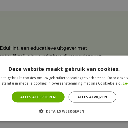
EduHint, een educatieve uitgever met
mbo. Ben jij nieuwsgierig welke vacatures er
altijd op zoek naar enthousiaste mensen! Bekijk
Deze website maakt gebruik van cookies.
ect!
ite gebruikt cookies om uw gebruikerservaring te verbeteren. Door onze w
, stemt u in met alle cookies in overeenstemming met ons Cookiebeleid.
Le
ALLES ACCEPTEREN
ALLES AFWIJZEN
DETAILS WEERGEVEN