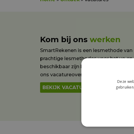
Kom bij ons
werken
SmartRekenen is een lesmethode van 
prachtige lesmethodes voor het vo en 
beschikbaar zijn bij EduHint? Wij zijn 
ons vacatureoverzicht en solliciteer dir
Deze webs
gebruiken
BEKIJK VACATURES