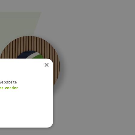
×
ebsite te
es verder