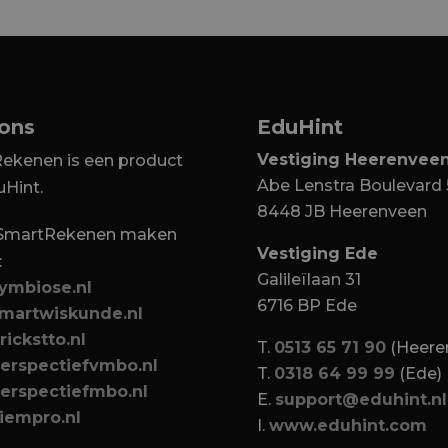
 ons
EduHint
Vestiging Heerenvee
ekenen is een product
Abe Lenstra Boulevard 
uHint.
8448 JB Heerenveen
 SmartRekenen maken
Vestiging Ede
:
Galileïlaan 31
ymbiose.nl
6716 BP Ede
martwiskunde.nl
ickstto.nl
T.
0513 65 71 90
(Heere
erspectiefvmbo.nl
T.
0318 64 99 99
(Ede)
erspectiefmbo.nl
E.
support@eduhint.nl
iempro.nl
I.
www.eduhint.com