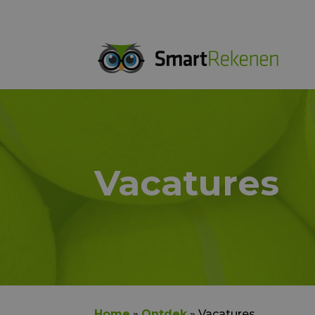
Vacatures
Home
»
Ontdek
»
Vacatures