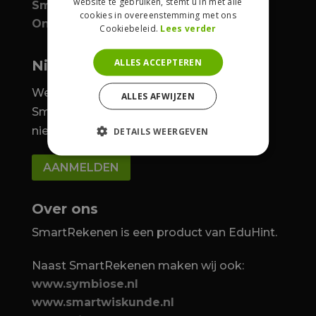
website te gebruiken, stemt u in met alle
SmartRekenen & ProLearn
cookies in overeenstemming met ons
Ontdek
Cookiebeleid.
Lees verder
ALLES ACCEPTEREN
Nieuwsbrief
We houden je graag op de hoogte over
ALLES AFWIJZEN
SmartRekenen. Meld je aan voor de
nieuwsbrief.
DETAILS WEERGEVEN
AANMELDEN
Over ons
SmartRekenen is een product van EduHint.
Naast SmartRekenen maken wij ook:
www.symbiose.nl
www.smartwiskunde.nl