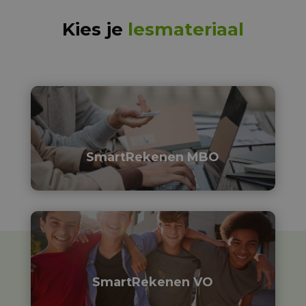
Kies je
lesmateriaal

SmartRekenen MBO

SmartRekenen VO