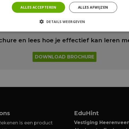
ALLES ACCEPTEREN
ALLES AFWIJZEN
DETAILS WEERGEVEN
hure en lees hoe je effectief kan leren 
DOWNLOAD BROCHURE
 ons
EduHint
Vestiging Heerenvee
ekenen is een product