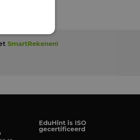
met
SmartRekenen!
EduHint is ISO
gecertificeerd
n