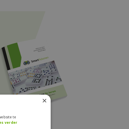
×
ebsite te
es verder