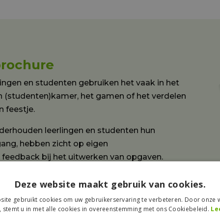
brochure
rlingen en studenten gebruiken het vaak in het
 een (studenten)kamer, het gamen of het verdelen
 feestje.
erhouden leerlingen en studenten hun
gang, hebben zicht op eigen
 feedback bij het uitwerken van opgaven.
er over SmartRekenen voor het vo en mbo.
Deze website maakt gebruik van cookies.
ite gebruikt cookies om uw gebruikerservaring te verbeteren. Door onze w
, stemt u in met alle cookies in overeenstemming met ons Cookiebeleid.
Le