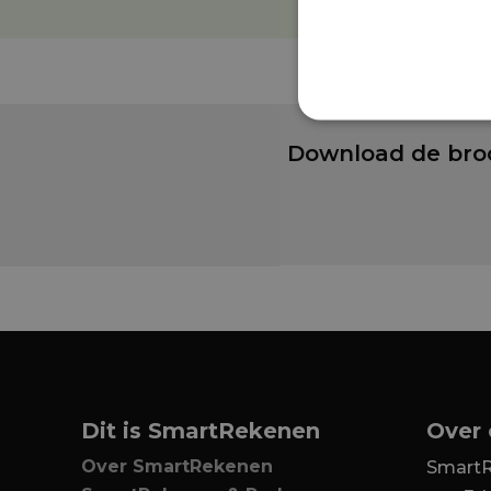
Download de broc
Dit is SmartRekenen
Over
Over SmartRekenen
SmartR