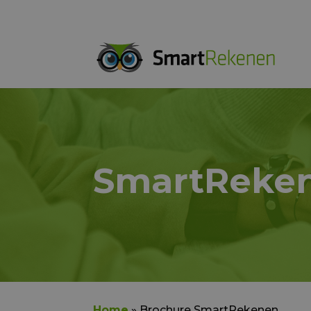
SmartReken
Home
»
Brochure SmartRekenen