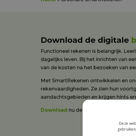
Download de digitale
Functioneel rekenen is belangrijk. Lee
dagelijks leven. Bij het inrichten van
van de kosten na het bezoeken van een
Met SmartRekenen ontwikkelen en ond
rekenvaardigheden. Ze zien hun voort
aandachtsgebieden en krijgen hints en
Download
nu de borchure en lees me
Deze webs
gebruiken